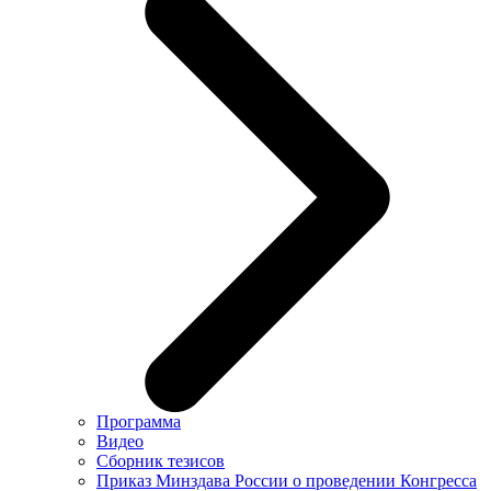
Программа
Видео
Сборник тезисов
Приказ Минздава России о проведении Конгресса