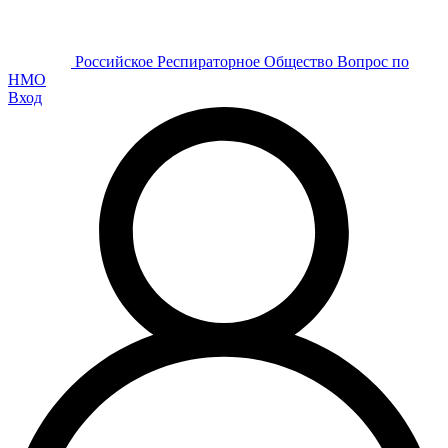
Р
оссийское
Р
еспираторное
О
бщество
Вопрос по
НМО
Вход