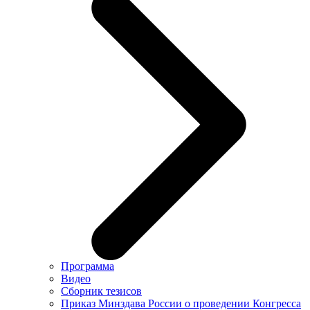
Программа
Видео
Сборник тезисов
Приказ Минздава России о проведении Конгресса