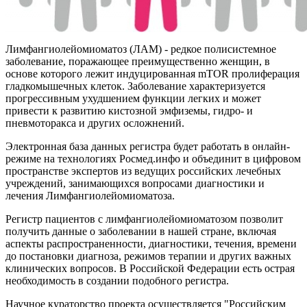
Лимфангиолейомиоматоз (ЛАМ) - редкое полисистемное
заболевание, поражающее преимущественно женщин, в
основе которого лежит индуцированная mTOR пролиферация
гладкомышечных клеток. Заболевание характеризуется
прогрессивным ухудшением функции легких и может
привести к развитию кистозной эмфиземы, гидро- и
пневмоторакса и других осложнений.
Электронная база данных регистра будет работать в онлайн-
режиме на технологиях Росмед.инфо и объединит в цифровом
пространстве экспертов из ведущих российских лечебных
учреждений, занимающихся вопросами диагностики и
лечения Лимфангиолейомиоматоза.
Регистр пациентов с лимфангиолейомиоматозом позволит
получить данные о заболевании в нашей стране, включая
аспекты распространенности, диагностики, течения, времени
до постановки диагноза, режимов терапии и других важных
клинических вопросов. В Российской Федерации есть острая
необходимость в создании подобного регистра.
Научное кураторство проекта осуществляется "Российским