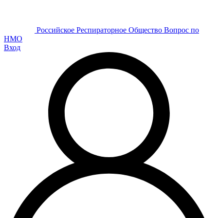
Р
оссийское
Р
еспираторное
О
бщество
Вопрос по
НМО
Вход