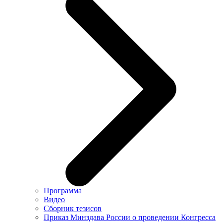
Программа
Видео
Сборник тезисов
Приказ Минздава России о проведении Конгресса