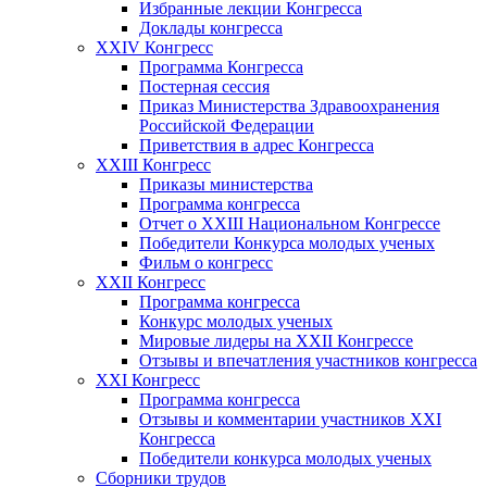
Избранные лекции Конгресса
Доклады конгресса
XXIV Конгресс
Программа Конгресса
Постерная сессия
Приказ Министерства Здравоохранения
Российской Федерации
Приветствия в адрес Конгресса
XXIII Конгресс
Приказы министерства
Программа конгресса
Отчет о XXIII Национальном Конгрессе
Победители Конкурса молодых ученых
Фильм о конгресс
XXII Конгресс
Программа конгресса
Конкурс молодых ученых
Мировые лидеры на XXII Конгрессе
Отзывы и впечатления участников конгресса
XXI Конгресс
Программа конгресса
Отзывы и комментарии участников XXI
Конгресса
Победители конкурса молодых ученых
Сборники трудов