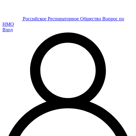
Р
оссийское
Р
еспираторное
О
бщество
Вопрос по
НМО
Вход