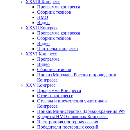
XXVIII Конгресс
Программа конгресса
Сборник тезисов
НМО
Видео
XXVII Конгресс
Программа конгресса
Сборник тезисов
Видео
Партнеры конгресса
XXVI Конгресс
Программа
Видео
Сборник тезисов
Приказ Минздава России о проведении
Конгресса
XXV Конгресс
Программа Конгресса
Отчет о конгрессе
Отзывы и впечатления участников
Конгресса
Приказ Министерства Здравоохранения РФ
Кредиты НМО в школах Конгресса
Электронная постерная сессия
Победители постерных сессий