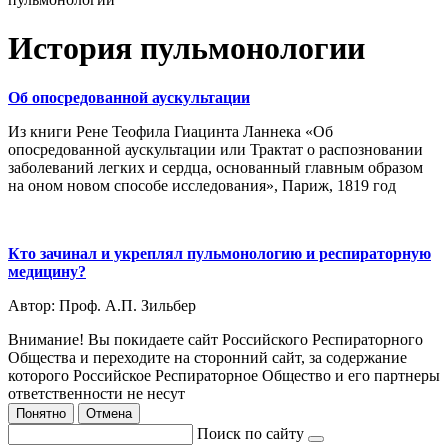
История пульмонологии
Об опосредованной аускультации
Из книги Рене Теофила Гиацинта Ланнека «Об
опосредованной аускультации или Трактат о распозновании
заболеваний легких и сердца, основанный главным образом
на оном новом способе исследования», Париж, 1819 год
Кто зачинал и укреплял пульмонологию и респираторную
медицину?
Автор: Проф. А.П. Зильбер
Внимание! Вы покидаете сайт Российского Респираторного
Общества и переходите на сторонний сайт, за содержание
которого Российское Респираторное Общество и его партнеры
ответственности не несут
Понятно
Отмена
Поиск по сайту