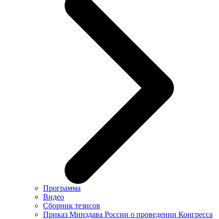
Программа
Видео
Сборник тезисов
Приказ Минздава России о проведении Конгресса