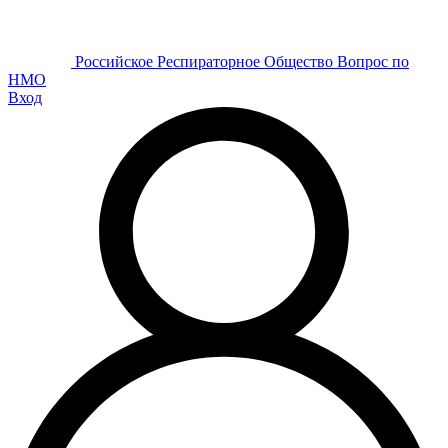
Р
оссийское
Р
еспираторное
О
бщество
Вопрос по
НМО
Вход