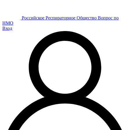
Р
оссийское
Р
еспираторное
О
бщество
Вопрос по
НМО
Вход