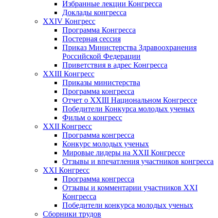
Избранные лекции Конгресса
Доклады конгресса
XXIV Конгресс
Программа Конгресса
Постерная сессия
Приказ Министерства Здравоохранения
Российской Федерации
Приветствия в адрес Конгресса
XXIII Конгресс
Приказы министерства
Программа конгресса
Отчет о XXIII Национальном Конгрессе
Победители Конкурса молодых ученых
Фильм о конгресс
XXII Конгресс
Программа конгресса
Конкурс молодых ученых
Мировые лидеры на XXII Конгрессе
Отзывы и впечатления участников конгресса
XXI Конгресс
Программа конгресса
Отзывы и комментарии участников XXI
Конгресса
Победители конкурса молодых ученых
Сборники трудов