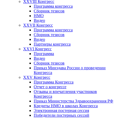
XXVIII Конгресс
Программа конгресса
Сборник тезисов
НМО
Видео
XXVII Конгресс
Программа конгресса
Сборник тезисов
Видео
Партнеры конгресса
XXVI Конгресс
Программа
Видео
Сборник тезисов
Приказ Минздава России о проведении
Конгресса
XXV Конгресс
Программа Конгресса
Отчет о конгрессе
Отзывы и впечатления участников
Конгресса
Приказ Министерства Здравоохранения РФ
Кредиты НМО в школах Конгресса
Электронная постерная сессия
Победители постерных сессий