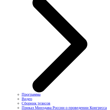
Программа
Видео
Сборник тезисов
Приказ Минздава России о проведении Конгресса