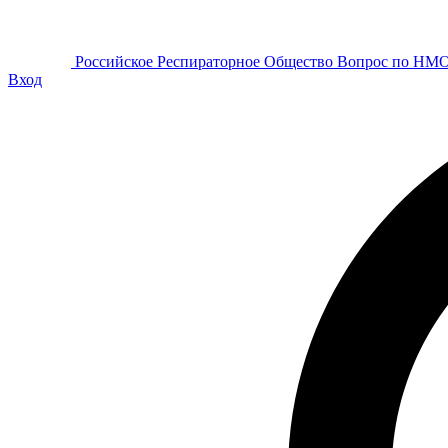
Р
оссийское
Р
еспираторное
О
бщество
Вопрос по НМ
Вход