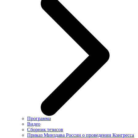
Программа
Видео
Сборник тезисов
Приказ Минздава России о проведении Конгресса