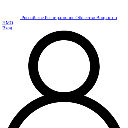
Р
оссийское
Р
еспираторное
О
бщество
Вопрос по
НМО
Вход