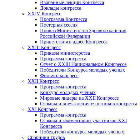
Избранные лекции Конгресса
Доклады конгресса
XXIV Конгресс
Программа Конгресса
Постерная сессия
Приказ Министерства Здравоохранения
Российской Федерации
Приветствия в адрес Конгресса
XXIII Конгресс
Приказы министерства
Программа конгресса
Отчет о XXIII Национальном Конгрессе
Победители Конкурса молодых ученых
Фильм о конгресс
XXII Конгресс
Программа конгресса
Конкурс молодых ученых
Мировые лидеры на XXII Конгрессе
Отзывы и впечатления участников конгресса
XXI Конгресс
Программа конгресса
Отзывы и комментарии участников XXI
Конгресса
Победители конкурса молодых ученых
Сборники трудов