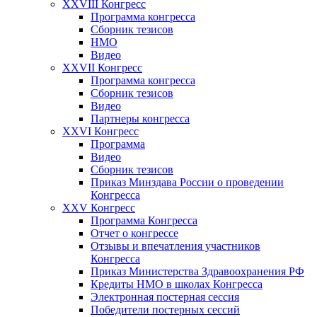
XXVIII Конгресс
Программа конгресса
Сборник тезисов
НМО
Видео
XXVII Конгресс
Программа конгресса
Сборник тезисов
Видео
Партнеры конгресса
XXVI Конгресс
Программа
Видео
Сборник тезисов
Приказ Минздава России о проведении
Конгресса
XXV Конгресс
Программа Конгресса
Отчет о конгрессе
Отзывы и впечатления участников
Конгресса
Приказ Министерства Здравоохранения РФ
Кредиты НМО в школах Конгресса
Электронная постерная сессия
Победители постерных сессий