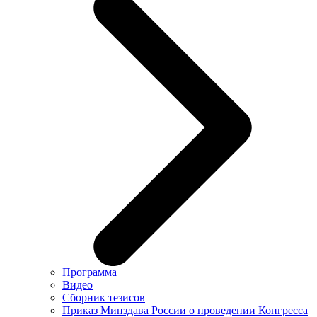
Программа
Видео
Сборник тезисов
Приказ Минздава России о проведении Конгресса