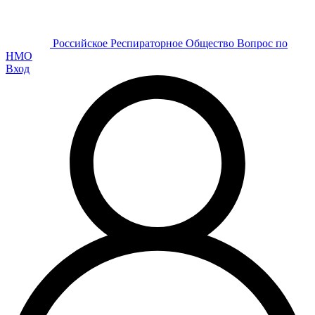
Р
оссийское
Р
еспираторное
О
бщество
Вопрос по
НМО
Вход